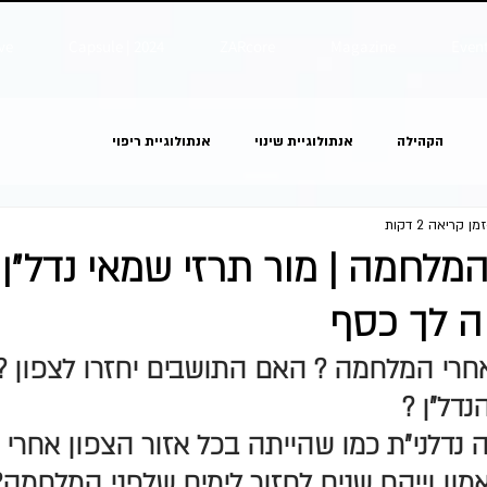
ve
Capsule | 2024
ZARcore
Magazine
Even
הקהילה
אנתולוגיית שינוי
אנתולוגיית ריפוי
זמן קריאה 2 דקות
לחמה | מור תרזי שמאי נדל״ן 
ה לך כסף
חרי המלחמה ? האם התושבים יחזרו לצפון ? 
נדל"ן ? 
אמון וייקח שנים לחזור לימים שלפני המלחמה?