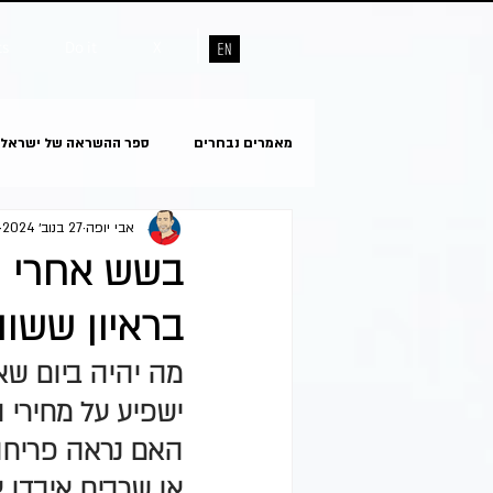
ts
Do it
X
מאמרים נבחרים
ספר ההשראה של ישראל
אבי יופה
27 בנוב׳ 2024
בשש אחרי המ
בראיון ששוו
מה יהיה ביום שא
ישפיע על מחירי ה
או שרבים איבדו 