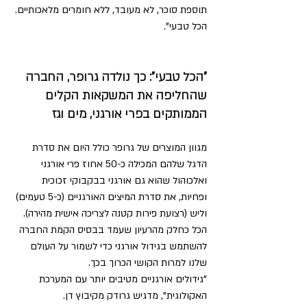
תוספת סוכר, לא מעובד, ללא חומרים מלאכותיים. 
הכל טבעי".
"הכל טבעי": כך נולדה גרופר, החברה 
שהחליפה את המשקאות הקלים 
הממותקים בפרי אורגני, מים וגז
מגוון המוצרים של גרופר כולל היום את סדרת 
הדגל שלהם המכילה כ-50 אחוז פרי אורגני 
ואלכוהול שהוא גם אורגני בבקבוקי זכוכית 
ופחיות, את סדרת המיצים האורגניים (כ-5 טעמים) 
וליש (רצועת פירות קטנה לצריכה אישית מהירה). 
הכל כחלק מהרעיון שעמד בבסיס הקמת החברה 
להשתמש בגידול אורגני כדי לשמור על העולם 
שלנו למרות הקושי הכרוך בכך.
"גידולים אורגניים מטיבים יותר עם המערכת 
האקולוגית", מדגיש גרודק מקיבוץ דן.