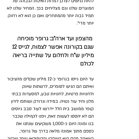
להיות נגישים לצרכן למרות האיכות הגבוהה של 
המוצרים שלנו וגם מצליחים בכך. המחיר שלנו לא 
תמיד גבוה יותר מהמתחרים ואם כן הוא לא רחוק 
יותר מדי".
 מהצפון ועד ארה"ב: גרופר מוכיחה 
שגם בקורונה אפשר לצמוח, לגייס 12 
מיליון ש"ח ולחלום על שתייה בריאה 
לכולם
עד היום גייסו בגרופר כ-12 מיליון שקלים מהציבור 
ואיתם הם הגיעו לסופרים, לרשתות שיווק 
ולחנויות פרטיות, לחנויות טבע, למסעדות בבתי 
מלון והיד עוד נטויה. במידה וגרודק ושותפו לירון 
קופר ממושב בית הלל יידרשו לעוד סבב גיוסים 
הם לא יהססו לעשות זאת, ויפנו לקהילה שכבר 
בנו ומונה היום כ-1,000 משקיעים שנתנו את 
כספם מתוך אמונה מלאה בדרך של גרופר, 
כשאחד מהם הוא השחקן והקומיקאי עופר שכטר.