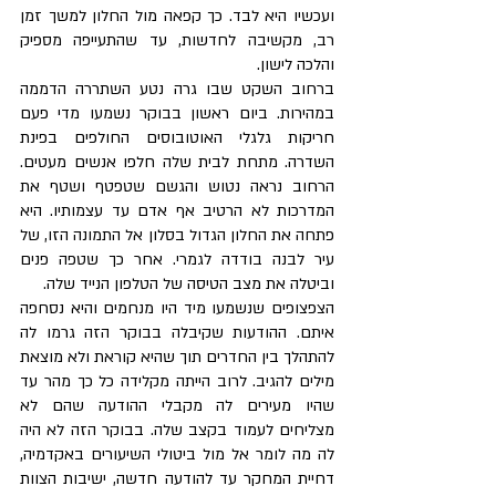
ועכשיו היא לבד. כך קפאה מול החלון למשך זמן 
רב, מקשיבה לחדשות, עד שהתעייפה מספיק 
והלכה לישון. 
ברחוב השקט שבו גרה נטע השתררה הדממה 
במהירות. ביום ראשון בבוקר נשמעו מדי פעם 
חריקות גלגלי האוטובוסים החולפים בפינת 
השדרה. מתחת לבית שלה חלפו אנשים מעטים. 
הרחוב נראה נטוש והגשם שטפטף ושטף את 
המדרכות לא הרטיב אף אדם עד עצמותיו. היא 
פתחה את החלון הגדול בסלון אל התמונה הזו, של 
עיר לבנה בודדה לגמרי. אחר כך שטפה פנים 
וביטלה את מצב הטיסה של הטלפון הנייד שלה. 
הצפצופים שנשמעו מיד היו מנחמים והיא נסחפה 
איתם. ההודעות שקיבלה בבוקר הזה גרמו לה 
להתהלך בין החדרים תוך שהיא קוראת ולא מוצאת 
מילים להגיב. לרוב הייתה מקלידה כל כך מהר עד 
שהיו מעירים לה מקבלי ההודעה שהם לא 
מצליחים לעמוד בקצב שלה. בבוקר הזה לא היה 
לה מה לומר אל מול ביטולי השיעורים באקדמיה, 
דחיית המחקר עד להודעה חדשה, ישיבות הצוות 