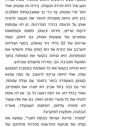
נטע מול דלת הדירה הנעולה. בידיה היו שקיות, אולי 
יותר מדי שקיות, עד כדי כך שאצבעותיה הסתבכו 
בהן ולא הייתה מסוגלת להתיר את הקשר ולהניח 
אותן על הרצפה בחדר המדרגות. הן היו עמוסות 
ירקות טריים, פירות יבשים, פסטה וקופסאות 
שימורים של שעועית אפויה, גם זיתים, ושתי 
אריזות של 32 גלילי נייר טואלט. בסוף הצליחה 
לשרבב את הזרת אל כיס התיק שלה ולשלוף את 
המפתחות. היא הניחה בקושי את המפתח בתוך 
המנעול וסובבה. וכך, נפרדה מהעולם שבחוץ. 
היא הניחה בקושי את כל השקיות במטבח הקטנטן 
שלה. אולי הייתה צריכה לחשוב על כמה שהוא 
קטנטן כשעמדה בתור בסופר עם עגלה עמוסה. 
הרי גם ככה בתל אביב לא יסגרו את הסופרים, 
ואולי בכלל לא. אז למה דאגה כל כך. אין לה איפה 
להניח את כל מוצרי המזון האלו. גם את אלו שעוד 
לא סיפרה עליהם, חפיסות השוקולד, מארזי 
הבמבה, פופקורן למיקרוגל. 
"ממחר, מדינת ישראל נכנסת לסגר", שמעה את 
קולה של מגישת החדשות מהדהד מחלונם של 