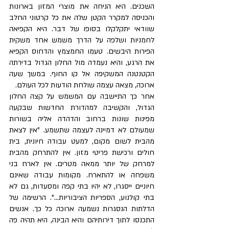
השכנים. היא הניחה את מוצרי המזון בארונות 
והכניסה למקרר הקטן שלה את כל קרטוני החלב 
שוודאי יתקלקלו בסופו של דבר. היא הקפיאה 
לחמניות ושלפה על הדרך משמש אחד משקית 
הפירות היבשים. טעמו החמצמץ והדחוס הקפיא 
את הרגע, והיא נעמדה מול החלון הגדול בדירתה 
הקטנטנה המשקיפה אל קו החוף. במשך שעה 
ארוכה, מצאה עצמה שולחת הודעות לכל העולם.  
אחר כך התיישבה עם המשמש על קצה החלון 
הגדול, והקשיבה למהדורת החדשות שבקעה 
מפינות שונות ברחוב והדהדה אליה בשורות 
שמעולם לא דמיינה לעצמה שתשמע. "אין לצאת 
מהבית לשום מקום, למעט עבודה חיונית, בית 
חולים ורכישת פריטי מזון. אין להתרחק מהבית 
למרחק של יותר ממאה מטרים. אין לארח בני 
משפחה או להתארח. מקומות עבודה שאינם 
חיוניים ייסגרו, לא יהיו בתי קפה ומסעדות, גם לא 
בתי קולנוע, הספריות הציבוריות...". הרשימה של 
הדלתות הנסגרות נשמעה ארוכה כל כך. אנשים 
התכנסו לתוך דירותיהם והיא הבינה, היא תהיה פה 