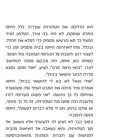
היא הדליקה את הטלוויזיה שבדרך כלל הייתה 
נותרת שותקת, לא היה בה צורך. הטלפון הנייד 
הפעיל כל תא והרעיש מספיק כדי למלא את החלל. 
ובכלל, מתי לאחרונה הייתה בבית מספיק זמן כדי 
לעצור רגע ולשבת על הכורסה הצהובה מול המסך. 
כשהיה כאן איתה, היה מבקש ממנה להתיישב 
לצדו. "בואי נראה סרט", הציע, "אולי סתם נמצא 
סדרה לבינג' ונישאר בבית". 
"אולי נצא? לא בא לי להישאר בבית", הייתה 
אומרת ומיד מזהה את המבט העייף שלו ומצטערת 
שהייתה כל כך נחושה. "אני פשוט מעדיפה לזוז 
מלשבת ככה סתם מול הטלוויזיה, זה כל כך מיותר, 
יש עולם בחוץ, ויש לי מלא דברים לעשות", הייתה 
מנסה להסביר. 
בסוף כבר לא הציע לה להצטרף אליו ונשאב אל 
תוך הטלוויזיה, והיא נשאבה אל היציאות מהבית 
לפגישות עם חברות וקולגות מהאוניברסיטה 