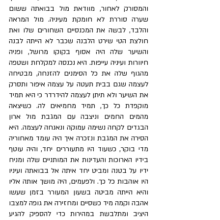
והמסורק לאחור, מוודאת מול בבואתה ששום 
שערה סוררת לא חומקת מעיניה. מול המראה 
והלבד, לבשה את המכנסיים השחורים שלו ואת 
חולצת הטי שירט הלבנה שכבר לא הייתה לבנה 
והשיער שלה היה אסוף בקוקו מרושל, ופניה 
חיוורות ועיניה עייפות. היא נכנסה למקלחת ושטפה 
מהגוף שלה את כל הסימנים להזנחה, מבטיחה 
לעצמה שגם בבית תעטה על עצמה איפור ותסרק 
את השיער ולא תיתן לעצמה להידרדר כי היא תמיד 
מוקפדת כל כך, תמיד מחמיאים לה. כשיצאה 
מהמים החמים וניצבה עם המגבת מול ארון 
הבגדים לקחה נשימה עמוקה ונאנחה לעצמה. היא 
הסירה את המגבת ונזכרה איך היה עומד מאחוריה 
מדי בוקר, כשעוד היו מתעוררים יחד, והיה עוטף 
בידיו הארוכות והעדינות את המותניים שלה ומניח 
ידיו על בטנה ומביט יחד איתה אל בבואתה ועיניו 
היו אוהבות כל כך. ולפעמים, היה מושך אותה אליו 
והיא הייתה מביטה בשעון המעורר בזמן שעשו 
אהבה וקמה מיד כשסיים ומחזירה את גופה למצבו 
היציב ומתלבשת במהירות כדי להספיק להגיע 