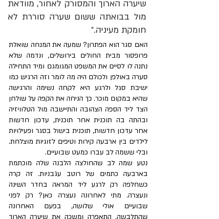
שיערה הארוך והמסורק לאחור, מוודאת 
מול בבואתה ששום שערה סוררת לא 
חומקת מעיניה.״
האם סגר הוא הפתרון? שמעה את המנחה שואלת 
פרופסור מבית החולים בירושלים, ונדמה שלא 
נתנה לו לסיים את המשפט המגומגם ומיד התחילה 
סערה באולפן ולכולם היה מה לומר וזה הרגיש כמו 
ישיבת סגל ולרגע היא לקחה נשימה והרגישה 
שהיא במקום מוכר. כך הניחה את הקפה על שולחן 
הצד ליד הספה הצהובה והתיישבה מול הטלוויזיה 
ובהתה בה תוכנית אחר תוכנית, עדכון חדשות 
אחר עדכון חדשות, תוכנית בישול בסגר ופעילויות 
לילדים בין ארבעה קירות וטיפים לזוגיות מוצלחת. 
ובלי ששמה לב עברו כמעט שבועיים.
נטע שמה לב שהחולצה הלבנה שלה מוכתמת 
בארבעה כתמים של רוטב עגבניות. זה קרה 
כשחלפה רק לרגע ליד המראה בחדר השינה 
ונעצרה. מתי לאחרונה נעצרה כאן? רק לפני 
שבועיים אולי שלושה, בפעם האחרונה 
שהתלבשה, התאפרה ומשכה את שיערה הארוך 