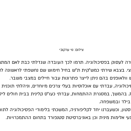
צילום: נוי ערקובי
1, סימנתי מטרה לעסוק בפסיכולוגיה. תרמו לכך העובדה שגדלתי כבת לאם ה
וצי. בצבא שירתי כמש”קית ת”ש בחיל חימוש שם נחשפתי לראשונה לא
 וולאופנים בהם ניתן לייצר פתרונות עבור חיילים במצבי משבר. 
ולוגיה, עבדתי עם אוכלוסיות בעלי צרכים מיוחדים, וניהלתי תוכנית מ
בבוסטון תחת ארגון הJCC. בהמשך, במסגרת ההתמחות, עבדתי כעו”ס קלינית בבית חולים
 בילד ובמשפחה. 
סטון, וכשעברנו יחד לקליפורניה, המשכתי בלימודי הפסיכולוגיה לתוא
געי אלימות מינית וכן באוניברסיטת סטנפורד בתחום ההתמכרויות.