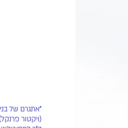
   "אתגרם של בני האדם הוא להפוך טרגדיה אישית, לניצחון הרוח“, 
   (ויקטור פרנקל) ציטוט זה מתחבר למסע חייה של ד”ר תלמה כהן, 