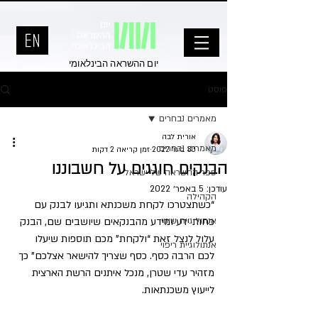
יום ההשראה הבינלאומי
פוסט
מאמרים נבחרים
אורית לבה
מאמרים נבחרים
30 בינו׳ 2022
זמן קריאה 2 דקות
הבנקים חוגגים על חשבוננו
ספר ההשראה של ישראל
עודכן:
5 באפר׳ 2022
הקהילה
“כשתצטרכו לקחת משכנתא ותגיעו לבנק עם 
אנתולוגיית שינוי
פחות ידע ומידע מהבנקאים שיושבים שם, הבנק 
עלול לנצל זאת “ולקחת” מכם תוספות שיעלו 
אנתולוגיית ריפוי
לכם הרבה כסף. כסף שצריך להישאר אצלכם” כך 
מזהיר עדי שטרן, מנכל איתנים הרשת הארצית 
לייעוץ משכנתאות.