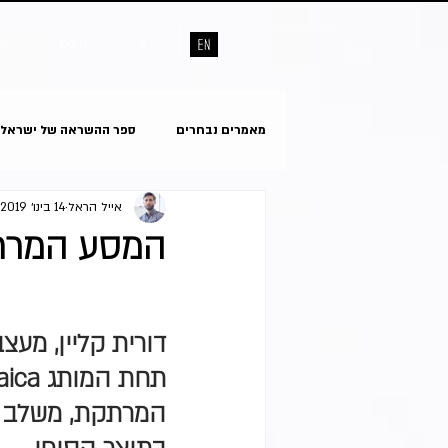
ts
Do it
X
מאמרים נבחרים
ספר ההשראה של ישראל
אייל הראל
14 בינו׳ 2019
המסע המרתק 
דורית קליין, מעצ
המרתקת, משלב ה