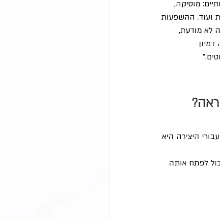
יים: מוסיקה, 
ת ועוד. ההשפעות 
 לא מודעת, 
דמיון 
טים."
אה? 
נת שמיים וכברגע שקיבלת אותה, היא כבר חלק מה-DNA שלך. עבורי היצירה היא 
כול לפתח אותה 