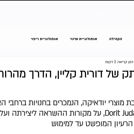
ve
Capsule | 2024
ZARcore
Magazine
Even
הקהילה
אנתולוגיית שינוי
אנתולוגיית ריפוי
זמן קריאה 2 דקות
של דורית קליין, הדרך מהרוחנ
בת מוצרי יודאיקה, הנמכרים בחנויות ברחבי ה
תחת המותג Dorit Judaica, על מקורות ההשראה ליצירתה 
רעיון המופשט עד למימוש 