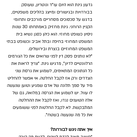
גדעון גינת הוא היום עו"ד ונוטריון, שעוסק 
בבוררויות ובגישורים ומייצג בהליכים משפטיים, 
בדגש על סכסוכים מסחריים מורכבים ותחומי 
הקניין הרוחני. גינת מחזיק באמתחתו 30 שנות 
ניסיון כשופט מחוזי. הוא כיהן כסגן נשיא בית 
המשפט המחוזי בחיפה ובתל אביב וכשופט בבתי 
המשפט המחוזיים בנצרת ובירושלים.
"לא נותנים פסק דין לפני שרואים את כל הגורמים 
הרלוונטיים לדיון", מדגיש גינת. "צריך לראות את 
כל הנתונים המתאימים, לשמוע את גרסת שני 
הצדדים ורק אז לקבל החלטה. אי אפשר להחליט 
מיד על סמך תלונה של אדם שמגיע וטוען שנעשה 
לו עוול. יש לשמוע את הגרסה במלואה, גם של 
אלה הטוענים נגדו, ואז לקבל את ההחלטה 
המתבקשת. לא לקבל החלטות לפני ששומעים 
את כל מה שנעשה בשטח".
איך אתה ניגש לבוררות?
"חשוב מאוד לרדת לשטח. לדעת מה קורה 