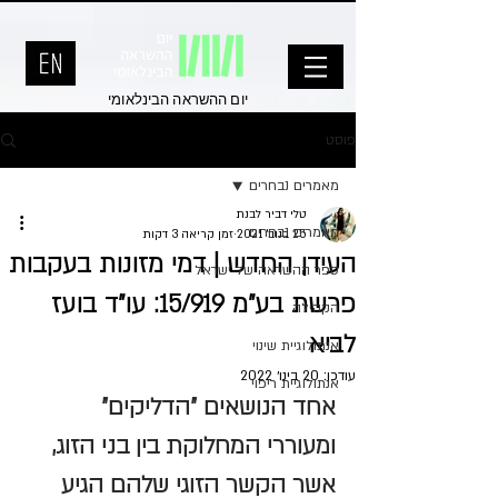
יום ההשראה הבינלאומי
פוסט
מאמרים נבחרים
טלי דביר לבנת
מאמרים נבחרים
25 בנוב׳ 2021
זמן קריאה 3 דקות
העידן החדש | דמי מזונות בעקבות
ספר ההשראה של ישראל
פרשת בע"מ 15/919: עו"ד בועז
הקהילה
לביא
אנתולוגיית שינוי
עודכן:
20 בינו׳ 2022
אנתולוגיית ריפוי
אחד הנושאים "הדליקים" 
ומעוררי המחלוקת בין בני הזוג, 
אשר הקשר הזוגי שלהם הגיע 