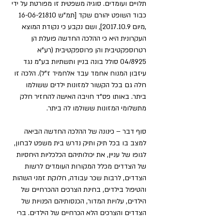
תלויים ועומדים. סוגיה משפטית זו מפורטת על ידי 
כבוד השופט יהורם שקד [תמ"ש 16-06-21810 
,מיום 2017.10.9], ושם נקבע כי נקודת המוצא 
העקרונית היא כי ההלכה החדשה פועלת הן 
רטרוספקטיבית והן פרוספקטיבית (רע"א 
04/8925 סולל בונה בניין ותשתיות בע"מ נגד 
עיזבון המנוח אחמד עבד אלחמיד ז"ל). הלכה זו 
חלה גם בכל הקשור למזונות ילדים ששולמו 
ביתר. באותו פס"ד חויבה האישה להחזיר חלק 
מתשלומי המזונות ששולמו לה ביתר.
סוף דבר – כינונה של ההלכה החדשה הביאה 
למצב בו בכל תיק ותיק נדרש בית משפט לבחון, 
לגופו של עניין, את יכולותיהם הכלכליות היחסיות 
של הצדדים מכלל המקורות העומדים לרשות 
הצדדים, לרבות שכר עבודה, חלוקת זמני השהות 
והטיפול בילדים, בחינת הצרכים ההכרחיים של 
הילדים, עלויות המדור, הכנסותיהם הפנויות של 
הצדדים והצרכים הלא הכרחיים של הילדים. ברי 