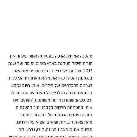
מהפכה אמיתית ארעה בעניין זה אשר שינתה את 
הנחת היסוד הנוהגת בארץ מימים ימימה ועד שנת 
2017. שכן עד אז חייבו בתי המשפט את האב 
במזונות והטילו עליו את מלוא האחריות הכלכלית 
לצרכים ההכרחיים של הילדים. אותו חיוב נקבע 
גם באם מצבה הכלכלי של האם היה טוב משלו 
וגם כשהמשמורת הייתה משותפת (לעיתים זיכו 
אותו בהפחתה חלקית בלבד) ותוך התעלמות 
גמורה מיחס ההכנסות של בני הזוג כמו גם 
מההוצאות הישירות שהאב הוציא על הילדים. 
מבינים אנו כי מצב נוהג זה, דאז, נדרש היה 
בשינוי והתאמה, לימינו אנו, שכן ההלכה המשפטית 