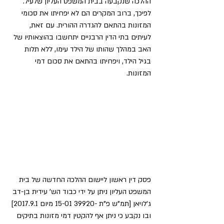
ההלכה שנקבעה בבית המשפט העליון שלעיל. 
לפיכך, ברוב המקרים הם לא יפחיתו את סכומי 
המזונות בהתאם להגדרה ההורית. עם זאת, 
לעיתים בתי הדין הרבניים יתחשבו בהוצאותיו של 
האב במהלך שהותו של הילד עימו, ללא תלות 
בגיל הילד, ויפחיתו בהתאם את סכום דמי 
המזונות. 
פסק דין ראשון ליישום ההלכה החדשה של בית 
המשפט העליון ניתן על ידי כבוד הש' עידית בן-דב 
ג'לויאן [תמ"ש פ"ת -39920 15-01 מיום 2017.9.1] 
ובו נקבע כי ניתן אף להקטין דמי מזונות בתיקים 