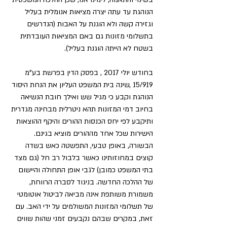
הנוהגת עד עתה יצרה מציאות אנומלית בעליל 
וגזירה קשה ולא הוגנת על האבות (הנדרשים 
בתשלומי מזונות גם באם המציאות העובדתית 
בשטח לא הייתה הוגנת בעליל). 
בחודש יולי 2017 , בפסק הדין בפרשת בע"מ 
15/919 ,שינה בית המשפט העליון את הנחת היסוד 
הנוהגת וקבע כי מגיל שש ואילך חובת הנשיאה 
בחיוב דמי המזונות תהא ניטרלית מבחינה מגדרית 
ותיקבע לפי יחס הכנסות ההורים והיקף ההוצאות 
הישירות שכל אחד מההורים מוציא בגינם. 
הבשורה, באופן טבעי, התפשטה כאש בשדה 
קוצים במחוזותינו כאשר בלבול רב חל (גם מצד 
בתי המשפט כמובן) לגבי אופן התחולה והיישום 
של ההלכה החדשה. בניגוד לסברה הרווחת, 
משמורת משותפת אינה מביאה לביטול אוטומטי 
של תשלומי המזונות המשולמים על ידי האב. עם 
זאת, במקרים שבהם נקבעים זמני שהות שווים 