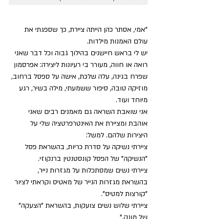
"אמי, אסתר כהן הייתה ציירת, כך שספגתי את 
עולם האמנות מילדות.
יש לי בראש חיישנים בהילוך גבוה וכל דבר שאני 
רואה או חווה, מעורר בי רעיונות ליצירה: אפרסמון 
שפרח בגינה, עלה שלכת, אישה על ספסל ברחוב, 
מוזיקה טובה, סיפור ששמעתי, מילה בשיר, רגע 
מיוחד ועוד. 
אני שואבת השראה גם מאמנים רבים שאני 
אוהבת ומציירת את האינטרפרטציה שלי על 
היצירות שלהם. למשל: 
ציירתי נשיקה על סדרת כריות, בהשראת פסל 
"הנשיקה" של הפסל קונסטנטין ברנקוזי.
ציירתי נשים שמסתכלות על מגזרות נייר, 
בהשראת מגזרות הנייר של מאטיס וקראתי לציור 
"קורצות למטיס".
ציירתי שלוש נשים צועקות, בהשראת "הצעקה" 
של מונק."