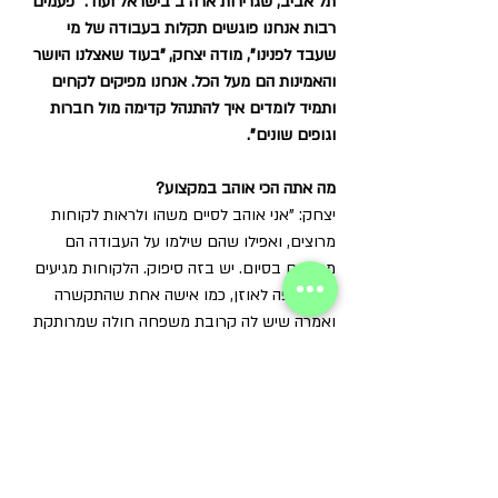
תל אביב, שגרירות ארה"ב בישראל ועוד. "פעמים 
רבות אנחנו פוגשים תקלות בעבודה של מי 
שעבד לפנינו", מודה יצחק, "בעוד שאצלנו היושר 
והאמינות הם מעל הכל. אנחנו מפיקים לקחים 
ותמיד לומדים איך להתנהל קדימה מול חברות 
וגופים שונים".
מה אתה הכי אוהב במקצוע?
יצחק: "אני אוהב לסיים משהו ולראות לקוחות 
מרוצים, ואפילו שהם שילמו על העבודה הם 
מחייכים בסיום. יש בזה סיפוק. הלקוחות מגיעים 
אלינו מפה לאוזן, כמו אישה אחת שהתקשרה 
ואמרה שיש לה קרובת משפחה חולה שמרותקת 
למיטתה והתריסים שלה נשברו והשמש מכה עליה. 
עזבנו הכל, ניגשנו למקום וכבר למחרת סידרנו לה 
את התריסים".
כתובת:  נווה יהושע 23 רמת גן
טלפון:  052-258-8814