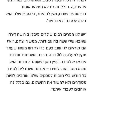
לפתור את כל הבעיות סביב האלומיניום כמו ריצוף 
או צביעה. בגלל זה גם לא תמצאו אותנו 
בפרסומים שונים, ואין לנו אתר, כי העניין שלנו הוא 
בלהציע עבודה איכותית".
"יש לנו מקרים רבים שילדים קיבלו בירושה דירה 
שאבא שלי עשה בה עבודות", ממשיך יצחק, "ואז 
הם קוראים לנו שוב פעם כדי לחדש משהו שעמד 
תקין למעלה מ-30 שנה. הרבה משפחות זוכרות 
את אבא לטובה. עניין נוסף שעומד לזכותנו הוא 
נושא מוסר התשלומים – אנחנו משתדלים לסיים 
כל חודש בלי חובות לספקים שלנו. אוהבים להיות 
מסודרים ולא למשוך את התשלום. גם בגלל זה 
אוהבים לעבוד איתנו".