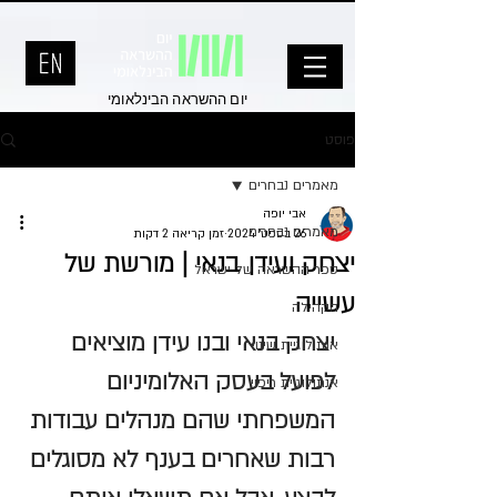
יום ההשראה הבינלאומי
פוסט
מאמרים נבחרים
אבי יופה
מאמרים נבחרים
26 בספט׳ 2024
זמן קריאה 2 דקות
יצחק ועידן בנאי | מורשת של
ספר ההשראה של ישראל
עשייה
הקהילה
יצחק בנאי ובנו עידן מוציאים 
אנתולוגיית שינוי
לפועל בעסק האלומיניום 
אנתולוגיית ריפוי
המשפחתי שהם מנהלים עבודות 
רבות שאחרים בענף לא מסוגלים 