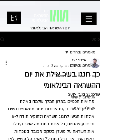
יום ההשראה הבינלאומי
פוסט
מאמרים נבחרים
אייל הראל
מאמרים נבחרים
3 ביוני 2019
זמן קריאה 2 דקות
כך חגגו בעיר אילת את יום
ספר ההשראה של ישראל
ההשראה הבינלאומי
הקהילה
עודכן:
21 בנוב׳ 2019
אנתולוגיית שינוי
מחיאות הכפיים במלון המלך שלמה באילת 
אנתולוגיית ריפוי
השבוע נמשכו דקות ארוכות. יותר ממאתיים נשים 
אילתיות הגיעו לחגוג השראה ולהוקיר תודה ל-8 
נשים עוצמתיות, כל אחת בתחומה אשר קיבלו 
אות השראה על פועלן בטקס מכובד בנוכחות 
ראש העיר. איך הכל התחיל? מאמר על עשייה לצד 