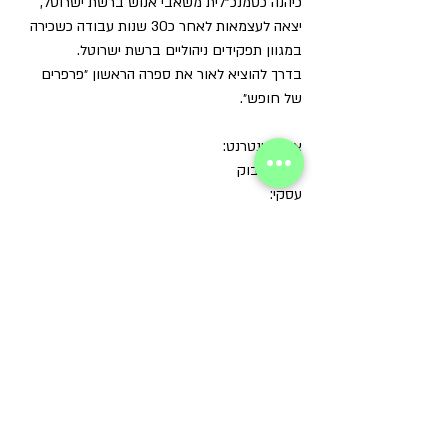
כיהנה כסמנכ"לית משאבי אנוש ברשת ישרוטל, 
יצאה לעצמאות לאחר כ30 שנות עבודה כשכירה 
במגוון תפקידים ניהוליים ברשת ישרוטל.
בדרך להוציא לאור את ספרה הראשון ״פרפרים 
של חופש״.
אתר אינטרנט: 
www.ayala-shoimer.co.il
דף פייסבוק 
עסקי: 
https://www.facebook.com/Ayala.Shoi
mer
בלוג: 
http://adreams177.bloger.co.il
הקהילה
פוסטים אחרונים
הצג הכול