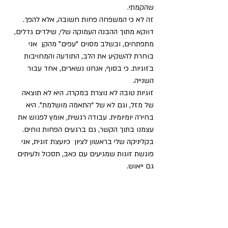
שהקמתי.
זה לא כי המשפחה פחות חשובה, אלא להפך. 
דווקא מתוך ההבנה העמוקה שלי, שילדים גדלים, 
מתפתחים, ובשלב מסוים "עפים" מהקן  אני 
בוחרת להשקיע את הלב, התודעה והמחויבות 
בזוגיות. כי בסוף, אנחנו נשארים, אחד עבור 
השנייה.
זוגיות טובה לא נוצרת במקרה. היא לא תוצאה 
של מזל, וגם לא של “התאמה מושלמת”. היא 
בחירה יומיומית. עבודה רגשית, אומץ לפגוש את 
עצמנו בתוך הקשר, גם ברגעים הפחות נוחים.
בקליניקה שלי בראשון לציון  כיועצת זוגית, אני 
פוגשת זוגות שמגיעים עם כאב, תסכול ולעיתים 
גם ייאוש. 