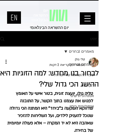
יום ההשראה הבינלאומי
פוסט
מאמרים נבחרים
טלי גולן
מאמרים נבחרים
6 במאי
זמן קריאה 2 דקות
לבחור בנו מחדש: למה הזוגיות היא
ספר ההשראה של ישראל
ההישג הכי גדול שלי?
הקהילה
טליה גולן, יועצת זוגית, בטור אישי על האומץ 
אנתולוגיית שינוי
לפגוש את עצמנו בתוך הקשר, על התובנה 
אנתולוגיית ריפוי
שדווקא השקעה ב"ביחד" היא המתנה הכי גדולה 
שנוכל להעניק לילדים, ועל השליחות להזכיר 
שאהבה היא לא יד המקרה – אלא פעולה יומיומית 
של בחירה.