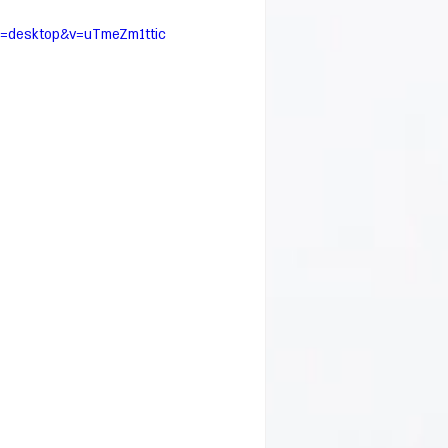
p=desktop&v=uTmeZm1ttic