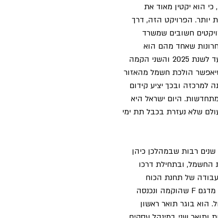
י הוא יקטין מאוד את 
 יותר. הפרויקט הזה, דרך 
ויקטים חשובים שמשרד 
רונות שאחד מהם הוא 
הפסקת השימוש בפחם עד לשנת 2025 והשני הקמה 
שיאפשר הולכת חשמל מהאזור 
ה למרכזה ובכך יציע קידום 
תחדשות. היום ישראל היא 
לם שלא נעזרת בכבל תת ימי 
 שנים רבות שבמהלכן כיהן 
 החשמל, ובתחילת דרכו 
בודה של תחנת הכוח 
הראשונה במחזור משולב מדגם F שהוקמה ונכנסה 
 הוא בוגר תואר ראשון 
 ותואר שני במינהל עסקים, 