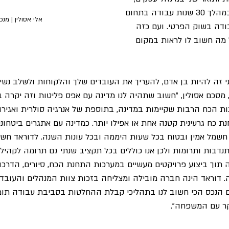
עם ידע וניסיון רב שצבר במהלך 30 שנות עבודה בתחום 
אלי אסולין | מנכ
13 שנות עבודה בשוק הפרטי. ועם כזה 
 מה חשוב לו לראות במקום 
 זה להיות בן אדם, להעריך את העובדים שלך והלקוחות ולשלב נשים
 מסכם אסולין, "חשוב שתהיה לנו מדינה עם אפס פליטות וזה יקרה 
ות הכח הרבות שקיימות במדינה, בתוספת של אנרגיה סולרית ואגירה.
 כח גרעינית קטנה אחת או אפילו יותר. כמדינה עם אתגרים ביטחוניי
ור חשמל אמין ובטוח בכל שעות היממה ובכל עונות השנה. לדוראד חש
דבות ותרומות ולכן אנו כוללים בכל תקציב שנתי גם תרומה לקהילה.
תוך ביצוע פרויקטים מעשיים במערכות התחנת הכח, סיורים, הדרכות
דוראד הינה חברה מובילה ומצליחה בזכות צוות המנהלים והעובדים
 הנכס הכי חשוב לנו בתהליכי קבלת ההחלטות בסביבת עבודה תומ
יקר עם המשפחה".