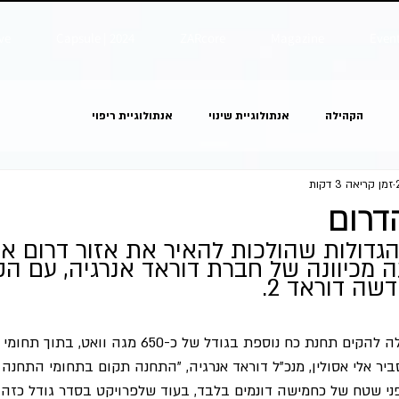
ve
Capsule | 2024
ZARcore
Magazine
Even
הקהילה
אנתולוגיית שינוי
אנתולוגיית ריפוי
זמן קריאה 3 דקות
דרום
דולות שהולכות להאיר את אזור דרום אש
ה מכיוונה של חברת דוראד אנרגיה, עם ה
ה דוראד 2.
"קיבלנו את אישור הממשלה להקים תחנת כח נוספת בגודל של כ-0
יר אלי אסולין, מנכ"ל דוראד אנרגיה, "התחנה תקום בתחומי התחנה 
פני שטח של כחמישה דונמים בלבד, בעוד שלפרויקט בסדר גודל כזה