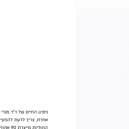
ניסיון החיים של ד"ר מנד
אחרת, צריך לדעת להפעי
החוליות מייצרת 90 אחוזים מהאנרגיה של המוח, והיא האחראית על תפקוד של כמעט כל איבר בגוף.