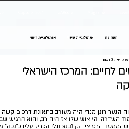
ve
Capsule | 2024
ZARcore
Magazine
Even
הקהילה
אנתולוגיית שינוי
אנתולוגיית ריפוי
מן קריאה 2 דקות
ם לחיים: המרכז הישראלי
קה
ה הנער רונן מנדי היה מעורב בתאונת דרכים קשה 
ד השדרה. הייאוש שלו אז היה רב, והוא הרגיש שב
שהממסד הרפואי הקונבנציונלי הכריז עליו כ"נכה" מ