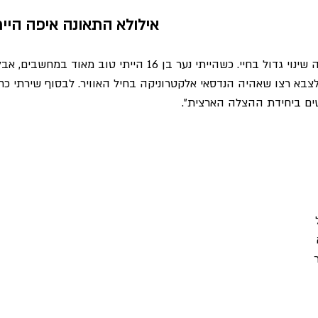
אילולא התאונה איפה היית
"אין לי מושג, אבל זה עשה שינוי גדול בחיי. כשהייתי נער בן 16 הייתי טו
צבא רצו שאהיה הנדסאי אלקטרוניקה בחיל האוויר. לבסוף שירתי כח
שים ביחידת ההצלה הארצית".
 
 