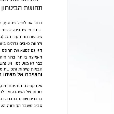
תחושת הביטחון על
בתור אם לחייל שהוזעק מ
 בתור מי שהבינה ששתי מ
שבועות תחת קורת גג (כי
ולחוות כאבים גדולים ביו
הזו גם למצא את החוזק 
האמיצה ביותר, ברור הי
כבר לא מעט זמן  אני נחש
תבניות קיימות ותפישת מצ
וחשיבה אל משהו ח
איזו קפיצה התפתחותית,
רוחות של משהו עומד להש
ברבדים שונים בחברה ובפ
סביב משבר הקורונה העול