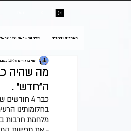
ts
Do it
X
מאמרים נבחרים
ספר ההשראה של ישראל
שני ברקן-הראל
13 בפבר׳ 2024
מה שהיה כבר
ה"חדש" .
כבר 4 חודש
בחלומותינו הרעים
מלחמת חרבות ברז
- את תפישת המוס