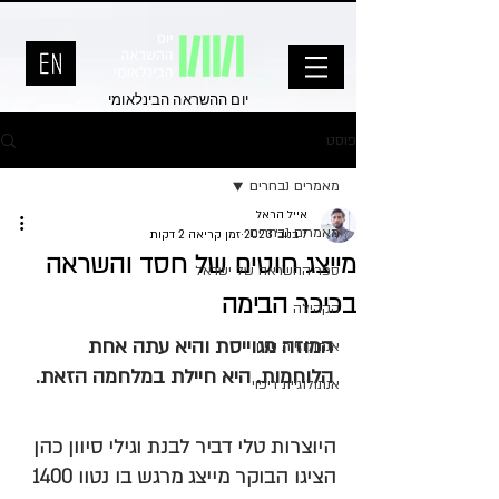
יום ההשראה הבינלאומי
פוסט
מאמרים נבחרים
אייל הראל
מאמרים נבחרים
7 בנוב׳ 2023
זמן קריאה 2 דקות
מייצג חוטים של חסד והשראה
ספר ההשראה של ישראל
בכיכר הבימה
הקהילה
המוזה מגוייסת והיא עתה אחת 
אנתולוגיית שינוי
הלוחמות. היא חיילת במלחמה הזאת. 
אנתולוגיית ריפוי
היוצרות טלי דביר לבנת וגילי סיוון כהן 
הציגו הבוקר מייצג מרגש בו נטוו 1400 