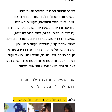
בכיכר הבימה התכנסו הבוקר מאות מבני 
המשפחות השכולות לצד מתנדבים ויחד טוו 
1400 חוטי חסד והשראה, תעשיית האופנה 
התגייסה ורבים מהמעצבים בארץ הגיעו להתייחד 
עם זכר הנופלים וליצור, בהם דרור קונטנטו, 
אסיה, דילן פריינטה, שגית רביבו, ששון קדם, יואב 
מאיר, אפרת קליג, טובל'ה ונעמה חסין, ירון 
מינקובסקי, יעל שרעבי, גבירה, עדן רביבו, אור פז, 
חן בר כליפה, ירדן חנוכה, מירב יוחנן, רייצ'ל ועוד 
בשיתוף עשרות סטודנטיות וסטודנטים משנקר, זו 
לצד זה יצרו מייצג מרגש של אור ותקווה. 
את המיצג ליוותה תפילת נשים 
בהובלת ד״ר עליזה לביא.
צילום:
 ענת קזולה, אילת ויזן, רחל מיכאלוביץ