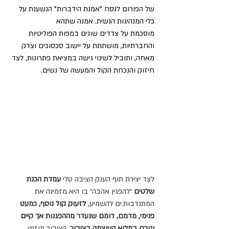
של הפורום לנסח "אמנת הידברות" הנשענת על 
כלי המנהיגות הנשית. אמנה שתהא 
מוסכמת על צדדים שונים במפות הפוליטיות 
והחברתיות, מושתתת על יישוב סכסוכים וצדק 
מאחה, ותוביל לשינוי גישה במציאת פתרונות, לצד 
חיזוק והנכחת הקול והמעשה של נשים.
לצד יצירת תוף הענק הציבה טלי
 עמדת הכנת 
שלטים 
״להפגין אהבה״ בו היא מזמינה את 
המתנדבות.ים להשמיע,
 לזעוק קול נוסף, כמעט 
פנימי, מדמם, דומם שנעדר מההפגנות אך קיים 
ונוכח במלוא העוצמה בציבור.
 הציבור מוזמן, 