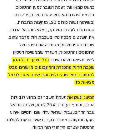
כמעט קמאי של זעקת השבר למען החטופים 
ביוזמת היוצרת האקטיביסטית טלי דביר לבנת 
ובשיתוף נשות פורום 120 מנהיגות מחברות, 
סטודנטים לעיצוב משנקר, בצלאל והקהל הרחב. 
את השלטים מכסה טלי בשכבת חול מדבר צהוב, 
שכבה נוספת שכמו מסתירה את פניהם של 
החטופים והחטופות, השגרה שממשיכה הניסיון 
לייצר מציאות שהם אינם. 
בכל תיפוף, בכל מגע 
שכבת החול מתפזרת והמתבוננים מיישרים מבט 
לחטופים. חצי שנה חלפה והם אינם, אסור לנרמל 
מציאות כזו
המיצג יזעק את
 זעקת השבר גם מחוץ לגבולות 
הכיכר, והתוף יועבר ב 25.4 למסע של תקווה אל 
עבר הדרום, גבול ישראל עזה, שם יתקיים אירוע 
זעקה ותקווה במתחם רעים, כאשר הפעם לקולות 
הרקטות יצטרפו הידהודי תוף תקווה.