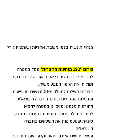
מנהיגות נשית בזמן משבר, אחריות ושותפות גורל 
פורום "120 מנהיגות מחברות" 
נוסד במטרה 
להחזיר לשיח הציבורי את ההערכה לריבוי דעות 
וקולות, את האמון הנובע משיח.
בפורום פעילות למעלה מ-600 נשים משפיעות 
ומובילות ממגזרים שונים בחברה הישראלית 
התורמות מזמנן ומניסיונן במטרה להביא 
לפתרונות ולפשרות בסוגיות הבוערות במדינה, 
סוגיות שמעמיקות את השסעים בחברה 
הישראלית 
ומייצרות שיח אלים, שנאה וקרע. היעד המרכזי 