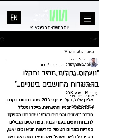
יום ההשראה הבינלאומי
פוסט
מאמרים נבחרים
אייל הראל
מאמרים נבחרים
14 במרץ 2019
זמן קריאה 2 דקות
"נשמות גדולות תמיד נתקלו
ספר ההשראה של ישראל
בהתנגדות מחושבים בינוניים..."
הקהילה
עודכן:
19 במרץ 2019
אנתולוגיית שינוי
אלירן אלול, בעל ניסיון של 20 שנה בתחום בקרת 
אנתולוגיית ריפוי
איכות בענף הבניין והתשתיות, מייסד ומנכ"ל 
חברת "מיגונים ומפוחים בע"מ" שחברתו מספקת 
לחברות וגופים בענף הבניין, בפרויקטים מובילים 
במדינה בתחום הטיפול בדרישות הג"א וכיבוי אש, 
מספר על ה"אני מאמין" שלו, וכיצד ההשראה באה 