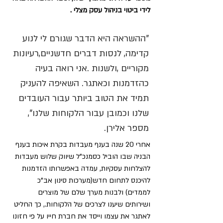
לידי ביטוי בניהול עסק מצלי .
"ההשראה היא הדבר שגורם לי לנוע 
קדימה, לנסות דברים חדשניים,רעיונות 
מקוריים ,ולשנות .אני רואה בעיה 
כהזדמנות וכאתגר. השאיפה להעניק 
תמיד את הטוב ביותר עבור העובדים 
שלנו וכמובן עבור הלקוחות שלנו", 
מספר אלירן.
אחרי 20 שנה בענף מעבדות בקרת איכות בענף 
הבניה שבו הוביל כסמנכ"ל שיווק שלוש מעבדות 
להצלחות עסקיות, עמדה באפשרותו הזדמנות 
להיכנס לתחום חדש(מערכות סינון אב"כ 
לממדים) ולבנות מערך שלם של מוצרים 
ושירותים שיענו לצרכים של הלקוחות., כך החליט 
לאתגר את עצמו וייסד את חברת חייו על פי חזונו 