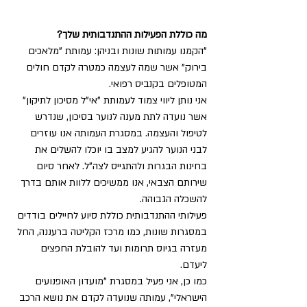
מה כוללת הפעילות ההתנדבותית שלך?
"הקמנו עמותות שונות ובניהן: עמותת "מלאכים 
בירוק" אשר שמה לעצמה כמטרה לקדם חולים 
המטופלים בקנביס רפואי. 
אני נותן ליווי צמוד לעמותת "אי"ל מסיכון לתיקון" 
אשר נועדה לתת מענה לנוער בסיכון, שנדרש 
לטיפול והעצמה. במסגרת העמותה אנו עוזרים 
לבני הנוער להגיע למצב בו יוכלו להשלים את 
בחינות הבגרות ולהתגייס לצה"ל. לאחר סיום 
שירותם הצבאי, אנו ממשיכים ללוות אותם בדרך 
להשכלה הגבוהה.
פעילותי ההתנדבותית כוללת סיוע לחיילים בודדים 
במסגרות שונות, כמו מרכז הקליטה ברעננה, החל 
מעזרה בגיוס תרומות ועד להובלת החפצים 
ליעדם.
כמו כן, אני פעיל במסגרת "מועדון האופנועים 
הישראלי", עמותה שנועדה לקדם את נושא הרכב 