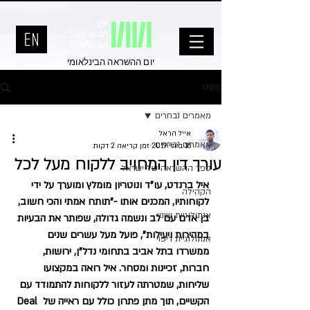
יום ההשראה הבינלאומי
פוסט
מאמרים נבחרים
אייל הראל
מאמרים נבחרים
18 ביולי 2019
זמן קריאה 2 דקות
עורך דין המחויב ללקוח מעל לכל
ספר ההשראה של ישראל
איל ברנדט, עו"ד ונוטריון מומלץ ומוערך על ידי 
הקהילה
לקוחותיו, המכנים אותו -"תותח אמתי והכי חשוב, 
אנתולוגיית שינוי
בן אדם עם לב ונשמה גדולה, שפותר את הבעיות 
במהירות ויעילות", פועל מעל עשרים שנים 
אנתולוגיית ריפוי
ממשרדו בתל אביב בתחומי נדל"ן, ירושות, 
חברות, זכיינות ומסחר. איל רואה במקצועו 
שליחות, שמטרתה לעזור ללקוחות להתמודד עם 
הקשיים, תוך מתן פתרון כולל עם ראייה של Deal 