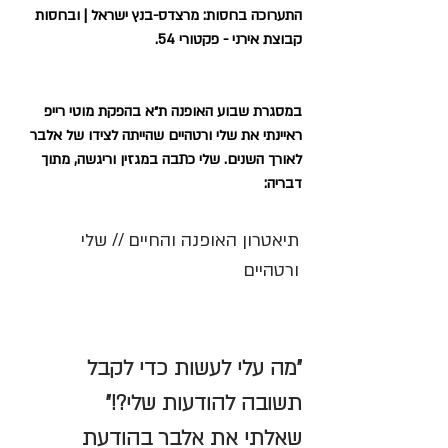
התערוכה בחסות: מרצדס-בנץ ישראל | ובחסות 
קבוצת אירני - פקטורי 54.
במסגרת שבוע האופנה ת״א בהפקת מוטי רייפ 
ראיינתי את שלי ורטהיים שהייתה לצידו של אלבר 
לאורך השנים. שלי כתבה במגזין וריגשה, מתוך 
דבריה:
תיאטרון האופנה והחיים // שלי 
ורטהיים 
״מה עלי לעשות כדי לקבל 
תשובה להודעות שלי?!״ 
שאלתי את אלבר בהודעת 