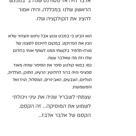
אלבר היה אז סטודנט שנה ב׳ במפגש 
הראשון שלנו במכללה, והיה אמור 
להציג את הקולקציה שלו. 
הוא הביט בי במבט צנוע אבל נחוש והצהיר שלא 
הכין את הפרויקט. במקום להיכנס לסצנה של 
מורה-תלמיד ביקשתי ממנו לשתף אותי בחלום 
שלו וזה מה שאלבר עשה. 
כמו במאי קולנוע סיפר את הסיפור שהיה מאוד 
ספציפי והיה ברור לחלוטין: הרעיון, התוכן, הצללית, 
הווליום, הצבעים, האביזרים, המסלול, הויז׳ואל 
והמשמעות. 
עצמתי לשבריר שניה את עיני ויכולתי 
לשמוע את המוסיקה… זה הקסם. 
הקסם של אלבר אלבז…