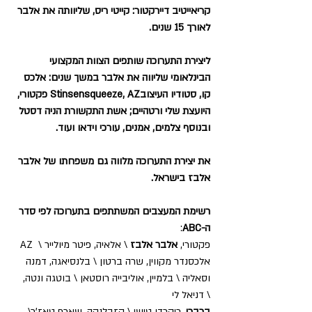
קריאייטיב דיירקטור: קייטי ריס, שליוותה את אלבר 
לאורך 15 שנים.
ליצירת התערוכה שותפים הצוות המקצועי 
הבינלאומי שליווה את אלבר במשך שנים: אלכס 
קו, סטודיו העיצובStinsensqueeze, AZ פקטורי, 
היועצת שלי ורטהיים; אשת התקשורת הניה דסטל 
ובנוסף צלמים, אמנים, עורכי וידאו ועוד. 
את יצירת התערוכה מלווה גם משפחתו של אלבר 
אלבז בישראל.
רשימת המעצבים המשתתפים בתערוכה לפי סדר 
ה-ABC
:
AZ פקטורי, 
אלבר אלבז
 \ אלאיה, פיטר מיולייר \ 
אלכסנדר מקווין, שרה ברטון \ בלנסיאגה, דמנה 
וסאליה \ בלמיין, אוליבייה רוסטאן \ בוטגה ונטה, 
דניאל לי \
ברברי
, ריקרדו טישי \ קזבלנקה, שארף טאז'ר\ 