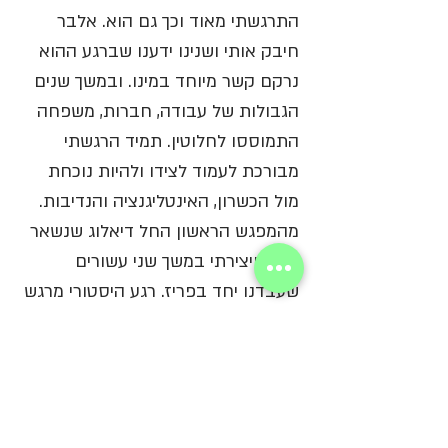
התרגשתי מאוד וכך גם הוא. אלבר 
חיבק אותי ושנינו ידענו שברגע ההוא 
נרקם קשר מיוחד במינו. ובמשך שנים 
הגבולות של עבודה, חברות, משפחה 
התמוססו לחלוטין. תמיד הרגשתי 
מבורכת לעמוד לצידו ולהיות נוכחת 
מול הכשרון, האינטליגנציה והנדיבות. 
מהמפגש הראשון החל דיאלוג שנשאר 
פורה ויצירתי במשך שני עשורים 
שעבדנו יחד בפריז. רגע היסטורי מרגש 
היה שמוזיאון גליירה* בחר לחגוג את 
המורשת הייחודית של אלבר אלבז 
בתערוכה המשחזרת את הרגעים 
הנפלאים והמרגשים בתצוגת מחווה, 
שהופקה ע״י A-Z המותג של אלבר 