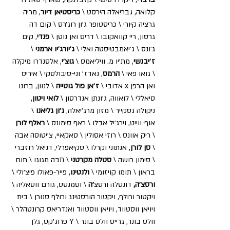
קלואה, גבריאלה הירסט \ 
כריסטיאן דיור
, מריה 
גרציה קיורי \ כריסטופר ג׳ון רוג׳רס \ קום דה 
גרסון, ריי קוואקובו \ דריס ואן נוטן \ 
פנדי
, קים 
ג׳ונס \ ג׳יאמבטיסטה ואלי \ 
ג׳יורג׳יו ארמני
 \ 
ז׳יבנשי
, מת׳יו מ. וויליאמס \ 
גוצ׳י
, אלסנדרו מיקלה 
\ גואו פאי \ 
הרמס
, נאדז׳ וני-סיבולסקי \ איריס 
ואן הרפן x אדובי \ 
ז׳אן פול גוטייה
 \ לנוון, ברונו 
סיאללי \ לואווה, ג׳ונתן אנדרסון \ 
לואי ויטון
, 
ניקולה גסקייר \ מזון מרג׳יאלה, 
ג׳ון גליאנו
 \ 
אוף-ווייט, וירג׳יל אבלו \ ראף סימונס \ 
ראלף לורן
\ ריק אוונס \ רוזי אסולין \ סאקאיי, צ׳יטוסה אבה 
\ 
סן לורן
, אנתוני וקרלו \ סקיאפרלי, דניאל רוזברי 
\ סימון רושה \ 
סטלה מקרטני
 \ תבה מגוגו \ תום 
בראון \ תומו קויזומי \ 
ולנטינו
, פייר-פאולו פיצ׳ולי \ 
ורסצ׳ה,
 דונטלה ורסצ
׳ה
 \ וטמנטס, גורם ווסאליה \ 
ויקטור ורולף, ויקטור הורסטינג ורולף סנורן \ בית 
ויויאן ווסטווד, ויויאן ווסטווד ואנדריאס קרונטהלר \ 
וולס בונר, גרייס וולס בונר \ Y פרוג׳קט, גלן 