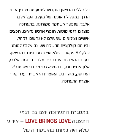
כל חללי המוזיאון הוקדשו למסע מרגש בין אבני 
הדרך במסלול האופנה של מעצב-העל אלבר 
אלבז, שנפטר אשתקד מקורונה. בתערוכה 
מוצגים דגמי קוטור, חומרי ארכיון נדירים, חפצים 
אישיים וצילומים שמעולם לא נחשפו לקהל, 
וביניהם קולקציית ההשקה שעיצב אלבז למותג 
שלו, AZ פקטורי, שלא הוצגה עד היום במוזיאון. 
בערב הגאלה נשאו דברים מלבד בן הזוג אלכס, 
אלון אחיינו ורעיית הנשיא גם: מר דני וייס מנכ"ל 
המדיטק, מיה דבש האוצרת הראשית ויערה קידר 
אוצרת התערוכה.  
במסגרת התערוכה יוצגו גם דגמי 
התצוגה 
LOVE BRINGS LOVE
 – אירוע 
שלא היה כמותו בהיסטוריה של 