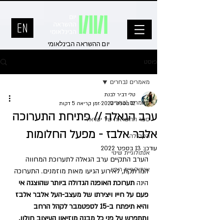
יום ההשראה הבינלאומי
פוסט
מאמרים נבחרים
טלי דביר לבנת
מאמרים נבחרים
12 בספט׳ 2022
זמן קריאה 5 דקות
ערב הגאלה // פתיחת התערוכה
ספר ההשראה של ישראל
אלבר אלבז - מפעל החלומות
הקהילה
עודכן:
13 בספט׳ 2022
אנתולוגיית שינוי
הערב התקיים ערב הגאלה לתערוכת המחווה 
אנתולוגיית ריפוי
המרתקת, לאירוע הגיעו מאות מוזמנים. התערוכה 
הינה 
תערוכת האופנה הגדולה ביותר שהוצגה אי 
פעם על חייו ויצירתו של מעצב-העל אלבר אלבז 
והיא תיפתח ב-15 לספטמבר לקהל הרחב 
ותתפרש על פני כל מבנה מוזיאון העיצוב חולון. 