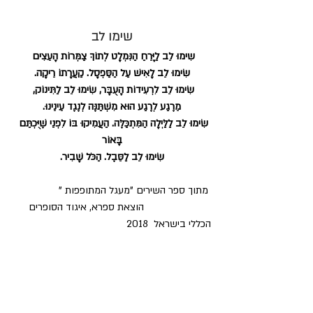
שימו לב
שִימוּ לֵב לַיָּרֵחַ הַנִּמְלָט לְתוֹךְ צַמְּרוֹת הָעֵצִים 
שִׂימוּ לֵב לָאִישׁ עַל הַסַּפְסָל. קַעֲרָתוֹ רֵיקָה.
שִׂימוּ לֵב לִרְעִידוֹת הָעֻבָּר, שִׂימוּ לֵב לַתִּינוֹק, 
מֵרֶגַע לְרֶגַע הוּא מִשְׁתַּנֶּה לְנֶגֶד עֵינֵינוּ.
שִׂימוּ לֵב לַלַּיְלָה הַמִּתְכַּלֶּה. הַעֲמִיקוּ בּוֹ לִפְנֵי שֶׁיֻּכְתַּם 
בָּאוֹר
שִׂימוּ לֵב לַסֵּבֶל. הַכֹּל שָׁבִיר.
 מתוך ספר השירים "מעגל המתופפות " 
                        הוצאת ספרא, איגוד הסופרים 
הכללי בישראל  2018