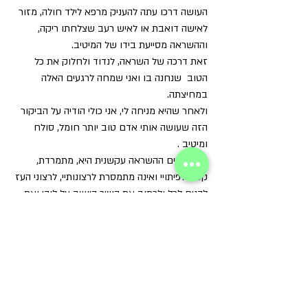
העושה דרכו עתה להעניק מרפא לילד חולה, מזור 
לאישה דואבת או לאיש רעב שצלחתו ריקה, 
וההשראה מסייעת בידו של המיטיב. 
זאת דרכה של השראה, לנדוד ולחלוק את כל 
הטוב  שנחנה בו ואני שמחה לרגעים האלה 
במחיצתה.
ולאחר שהיא מניחה לי, אני כולי הודיה על הביקור 
הזה שעושה אותי אדם טוב יותר חומל, סולח 
ומיטיב .
אך לעיתים ההשראה עקשנית היא, מתמרדת, 
קשה לפיתויי ואינה מתמסרת לרצונותיי, לרצוני העז 
להניח לכל ולכתוב את השיר היושב על ליבי ואת 
הסיפור שאני רוצה  לספר, להנחיל, ואני מתאמצת 
בו ומכלה יותר מחקים מעפרונות ודבר  אינו יוצא 
תחת ידי, כי ההשראה ממענת לבוא אלי, כאילו 
אומרת - תעבדי קשה, תטרחי או שמא אין זה 
הזמן המתאים?! אולי תוותרי... לכי...קראי פרק 
מספר תהילים, פרק מתורתו של בודהה, פרק 