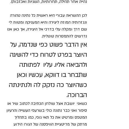
נהייה אחר תהילה, תחרותיות, השגיות ואכזבות).
לכן ההשראה עבורי היא ראשית כל נתינה טהורה 
ונגזרותיה המוזה ליצירה והיא המעניקה ומטווה לי 
שם דרך ומקלה עלי בדרכי אל היצירה, אך כאן אנו 
נדרשים להתמסרות טוטלית. 
אין הדבר פשוט כפי שנדמה, על 
היוצר בפרט לטרוח כדי להשיגה 
ולהביאה אליו. עליו  לפתותה 
שתבחר בו דווקא, עכשיו וכאן 
כשהיוצר כה נזקק לה ולנתינתה 
הברוכה. 
כשאני  יושבת אצל שולחן הכתיבה לכתוב שיר או 
סיפור ואני כבר נתונה כולי בשרעפי העשייה והרעיון 
המטפס ומרטיט את כל תאי גופי, כמו בתהליך 
מרתק של מדיטציית הוויפסנה של הגורו הידוע 