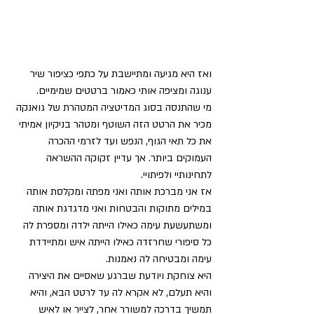
ואז היא מגיעה ומתיישבת על כתפי כציפור שיר 
ענוגה ומציפה אותי כאמור ברטטים שמימיים. 
מי שהתנסה בסוג המדיטציה המטהרת של גואנקה 
מכיר את הרטט הזה השוטף ומטהר בניקיון אמיתי 
את כל תאי הגוף, הנפש ועד לזרמי ההכרה 
העמוקים ביותר. אך עדיין זקוקה ההשראה 
לתחינותיי ולפיתויי. 
אז אני מברכת אותה ואני מפתה ומקלסת אותה 
במילים מתוקות והבטחות ואני מדגדגת אותה 
ומשתעשעת עימה כאילו הייתה ילדה ומספרת לה 
כל סיפורי שחרזדה כאילו הייתה איש ומתיידדת 
עימה ומבטיחה לה נאמנות. 
היא צוחקת ויודעת שברגע שאסיים את היצירה 
והיא תעלם, לא אקרא לה עד לרטט הבא, והיא 
תמשיך בדרכה למשורר אחר, לצייר או לאיש 