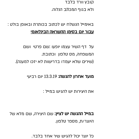
קובץ וורד בלבד
ולא בגוף המכתב הנלוה. 
באימייל הנשלח יש לכתוב בכותרת ובאופן בולט : 
עבור יום בסימן ההשראה הבינלאומי
על  דף השיר עצמו יופעו :שם פרטי  ושם 
המשפחה, מס טלפון  וכתובת.
(שירים שלא יעמדו בדרישות לא יזכו למענה).
מועד אחרון להגשה:
 13.3.19 יום רביעי
את היצירות יש להגיש במייל : 
zippi53@gmail.com
במייל ההגשה יש לציין: 
שם היצירה, שם מלא של 
היוצר/ת, מספר טלפון.
כל יוצר יכול להגיש שיר אחד בלבד.