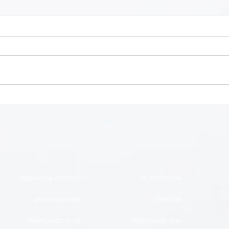
בוחרים בבית, גם כשמפרקים: עו"ד
ענבל ג'וליה אלוש על הגירושין בעידן
חלום 
של מלחמה
אות החלוצות.ים
הקפסולה שירה תשוקה
ארגון שלוה
מאות משוררות.ים
שבוע האופנה מחול
שירים בנושא
מסעות