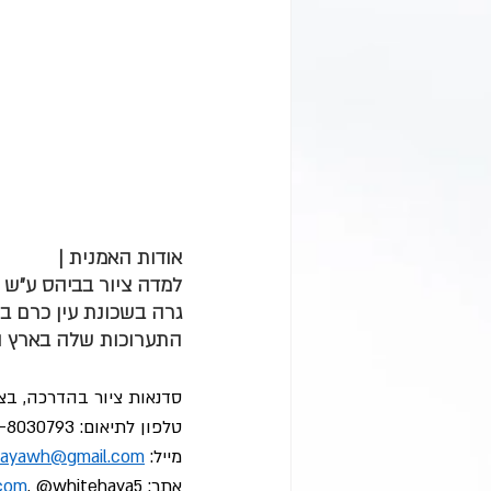
אודות האמנית |
למדה ציור בביהס ע״ש 
גרה בשכונת עין כרם בי
התערוכות שלה בארץ ובע
סדנאות ציור בהדרכה, בצב
טלפון לתיאום: 054-8030793
מייל: 
ayawh@gmail.com
אתר: 
, @whitehaya5
com