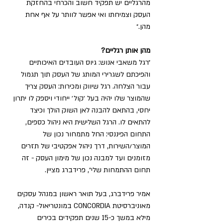
מהרגליים יש תפקיד חשוב והכרחי בהחזקת 
העסק וצמיחתו ואי אפשר לוותר על אף אחת 
מהן.״ 
מהן אותן רגליים? 
״רגל משאבי אנוש: גיוס העובדים האיכותיים 
והפיכתם לשגרירי המותג של העסק תוך תגמול 
עבור הצלחה. רגל שיווק ומכירות: העסק צריך 
שהמוצר שלו יהיה בעל ׳קול׳ ייחודי ויספק לו יתרון 
יחסי, בהתאם להבנה לאן השוק הולך וכיצד 
להתאים לו. הרגל השלישית היא ניהול כספים, 
התחום הפיננסי: החל מתמחור נכון של 
המוצר/השירות, דרך ניהול אפקטיבי של תזרים 
מזומנים ועד למבנה נכון של מימון העסק - זה 
תחום ההתמחות שלי״, פרידברג מציין. 
אמיר פרידברג, בעל תואר ראשון במנהל עסקים 
מאוניברסיטת CONCORDIA במונטריאול- קנדה, 
מילא במשך כ-15 שנים תפקידים בכירים 