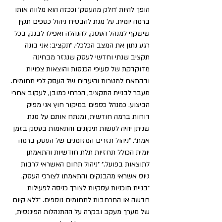
הופך להיות ׳חלק מהעסק׳ וככזה הוא מלווה אותו 
ברמה יומית. על מנת להבטיח ניהול כספים תקין 
שישקף למנהל העסק, להנהלה ואפילו לבנק, בכל 
רגע נתון את המצב הכלכלי. ״תקציב: אני בונה 
תקציב שנתי וחדשי לעסק שנגזר מבחינה 
מדוקדקת של סעיפי הכנסות והוצאות צפויות 
ובהתאם למטרות והיעדים של העסק לפי תחומים. 
מעבר לבניית התקציב, הכרחי כמובן, לעקוב אחרי 
הביצוע. כמנהל כספים במיקור חוץ אני מפיק 
דוחות ברמה חודשית, ומנתח אותם על מנת 
שניתן יהיה לעשות תיקונים והתאמות בעסק בזמן 
אמת״. ״ניהול תזרים המזומנים של העסק ברמה 
יומית הכולל תחזיות תלת חודשיות והתאמתן 
לתוצאות בפועל.״ ״ניהול תחום האשראי לרבות 
גיוס אשראי מהבנקים והתאמתו לצורכי העסק. 
״בניית תוכניות עסקיות לצורך כניסה לפעילות 
חדשה או התרחבות לתחומים נוספים. ״ללא קיום 
של מערך מעקב ובקרה על ההתנהלות הפיננסית, 