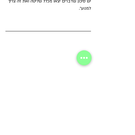
יש סיכון שדברים יצאו מכלל שליטה ואת זה צריך 
למנוע״.
אמיר פרידברג, ניהול נכון | 054-4597835 | 
amgk@bezeqint.net | 
nihool-nachon.com