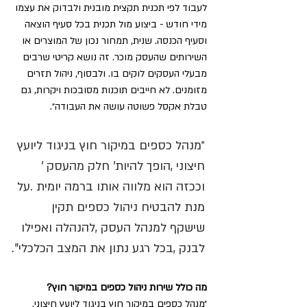
לעבוד לפי תכנית תקצית מובנית ולבדוק את עצמו 
מידי חודש - ביצוע מול תכנית בכל סעיף הוצאה 
וסעיף הכנסה. שנית, תמחור נכון של המוצרים או 
השירותים שהעסק מוכר. זה נושא קריטי שרבים 
מבעלי העסקים לוקים בו. ולבסוף, ניהול תזרים 
מזומנים. לא חייבים תוכנות מסובכות ויקרות, גם 
טבלת אקסל פשוטה עושה את העבודה״. 
״מנהל‭ ‬כספים‭ ‬במיקור‭ ‬חוץ‭ ‬בניגוד‭ ‬ליועץ‭ 
‬חיצוני‭, ‬הופך‭ ‬להיות‭ ‬‮'‬חלק‭ ‬מהעסק‮'‬‭ 
‬וככזה‭ ‬הוא‭ ‬מלווה‭ ‬אותו‭ ‬ברמה‭ ‬יומית‭. ‬על‭ 
‬מנת‭ ‬להבטיח‭ ‬ניהול‭ ‬כספים‭ ‬תקין‭ 
‬שישקף‭ ‬למנהל‭ ‬העסק‭, ‬להנהלה‭ ‬ואפילו‭ 
‬לבנק‭, ‬בכל‭ ‬רגע‭ ‬נתון‭ ‬את‭ ‬המצב‭ ‬הכלכלי‭.‬‮"‬
מה כולל שירות ניהול כספים במיקור חוץ? 
״מנהל כספים במיקור חוץ בניגוד ליועץ חיצוני, 