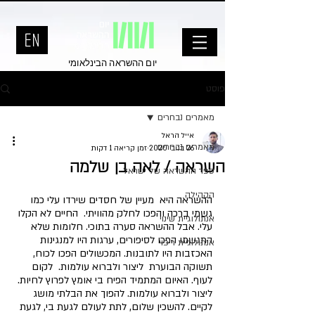
יום ההשראה הבינלאומי
פוסט
מאמרים נבחרים
אייל הראל
מאמרים נבחרים
26 בנוב׳ 2020
זמן קריאה 1 דקות
השראה / לאה בן שלמה
ספר ההשראה של ישראל
הקהילה
ההשראה היא  מעיין של חסדים שירדו עלי כמו 
גשמי ברכה והפכו לחלק מהוויתי.  החיים לא הקלו 
אנתולוגיית שינוי
עלי. אבל ההשראה סערה בתוכי. חלומות שלא 
התגשמו הפכו לסיפורים, ערגות היו למנגינות 
אנתולוגיית ריפוי
האכזבות היו לתובנות. המכשולים הפכו לכוח, 
תשוקה הבוערת  ליצור ולברוא עולמות.  לקום 
לעוף. האיום המתמיד הפיח בי אומץ לפרוץ לחיות. 
ליצור ולברוא עולמות. להפוך את הבלתי מושג 
לקיים. להשכין שלום, לתת לעולם לגעת בי, לגעת 