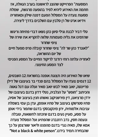
המסעות״ הפרוייקט שהוצג לראשונה בערב הגאלה, אז
חתמה את האירוע ליהיא לפיד בהופעה מרגשת, שמלת
מסעות צעדה על המסלול הפעם דפנה שילון ומאחוריה
וידיאו ארט של רן סלבין עם השלבים בדרך ליצירה.
טלי דביר לבנת וגילי סיוון כהן נשאו דברי פתיחה וריגשו
שהזמינו את גליה מעמותת שלווה להקריא את שירה של
ציפי שחרור
״לאונרד כהן שר לה״ ציפי שחרור קיבלה פרס מפעל חיים
של יום ההשראה,
לאחריה עלתה רותי רודנר לריקוד החיים על המסע הפנימי
לצד המסע החיצוני.
שיאו של האירוע היה תצוגת אופנה בהשראת 12 השבטים,
12 דגמים צעדו על המסלול בהם סנדי בר בעיצובו של דילן
פריינטה, יואב מאיר לבש יואב מאיר ועלה עם דגל גאווה
והכיתוב ״חופש״ על הגלביה, נטלי דדון בדגם בעיצובו של
ירדן מרציאנו, דין מירשניקוב ואשתו חנין בעיצוב של אסיה,
סתיו סטרשקו בעיצוב של סתיו אופמן, עדן בן עמי בשמלת
עניבות אלמותית, ירון מינקובסקי בדגם שתפור בידי אומן
על מסע, מעיין נעים בדגם שזכתה לתשואות, טובלה
ונעמה חסין, נדב רוזנברג שהפתיע ועל המסלול צעדה
אמא שלו, מאיה נגרי בדגם מהפנט וליאור שוורצמן על כך
שהבחירה תמיד בידנו.״Not a black & white person”