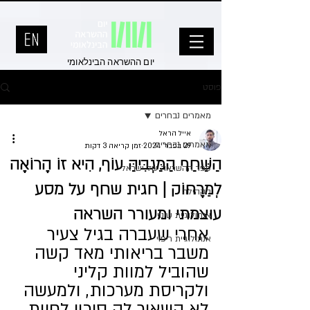
יום ההשראה הבינלאומי
פוסט
מאמרים נבחרים
אייל הראל
מאמרים נבחרים
29 בפבר׳ 2024
זמן קריאה 3 דקות
הַשַּׁחַף הַמַּגְבִּיהַּ עוֹף, הִיא זוֹ הָרוֹאָה
ספר ההשראה של ישראל
לְמֵרָחוֹק | חגית שחף על מסע
הקהילה
עוצמתי ומעורר השראה
אנתולוגיית שינוי
אחרי שעברה בגיל צעיר 
אנתולוגיית ריפוי
משבר בריאותי מאד קשה 
שהוביל למוות קליני 
ולקריסת מערכות, ולמעשה 
לא השאיר לה סיכוי לחיות, 