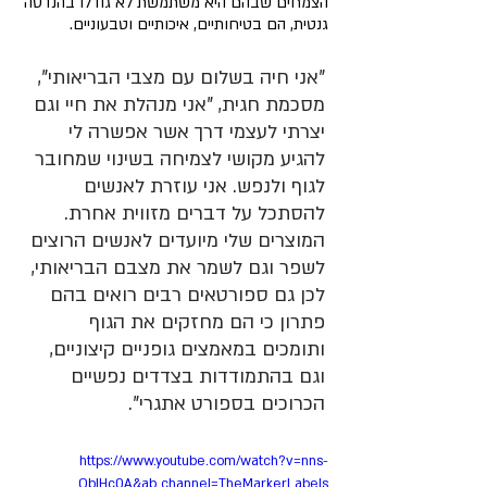
הצמחים שבהם היא משתמשת לא גודלו בהנדסה 
גנטית, הם בטיחותיים, איכותיים וטבעוניים.
"אני חיה בשלום עם מצבי הבריאותי", 
מסכמת חגית, "אני מנהלת את חיי וגם 
יצרתי לעצמי דרך אשר אפשרה לי 
להגיע מקושי לצמיחה בשינוי שמחובר 
לגוף ולנפש. אני עוזרת לאנשים 
להסתכל על דברים מזווית אחרת. 
המוצרים שלי מיועדים לאנשים הרוצים 
לשפר וגם לשמר את מצבם הבריאותי, 
לכן גם ספורטאים רבים רואים בהם 
פתרון כי הם מחזקים את הגוף 
ותומכים במאמצים גופניים קיצוניים, 
וגם בהתמודדות בצדדים נפשיים 
הכרוכים בספורט אתגרי".
https://www.youtube.com/watch?v=nns-
OblHc0A&ab_channel=TheMarkerLabels