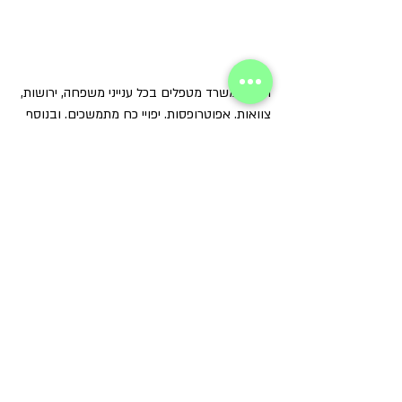
היום במשרד מטפלים בכל ענייני משפחה, ירושות, 
צוואות, אפוטרופסות, יפויי כח מתמשכים, ובנוסף 
גם בענייני מקרקעין, ותביעות אזרחיות.
לאתר