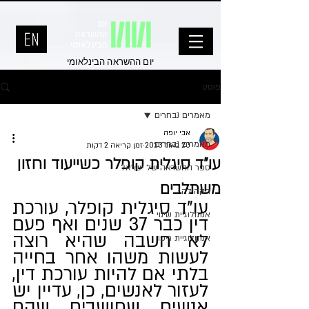
יום ההשראה הבינלאומי
פוסט
מאמרים נבחרים
אבי יופה
מאמרים נבחרים
20 באוג׳ 2023
זמן קריאה 2 דקות
עו"ד סיגלית קופלר כשייעוד וחזון
ספר ההשראה של ישראל
משתלבים
הקהילה
עו"ד סיגלית קופלר, עורכת 
אנתולוגיית שינוי
דין כבר 37 שנים ואף פעם 
לא חשבה שהיא רוצה 
אנתולוגיית ריפוי
לעשות משהו אחר בחייה 
בלתי אם להיות עורכת דין, 
לעזור לאנשים, כן, עדיין יש 
אנשים שחושבים שהם 