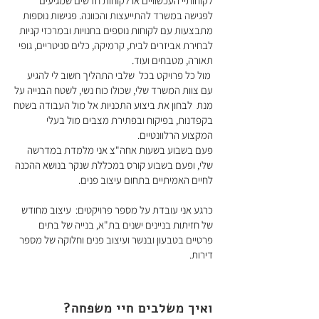
לקוחותיי העכשוויים או לקוחות חדשים שמגיעים
לפגישה במשרד להתייעצות והכוונה. פגישות נוספות
מתבצעות עם לקוחות נוספים בחנויות ובמרכזי קניות
לבחירת אביזרים לבית, קרמיקה, כלים סניטריים, גופי
תאורה, מטבחים ועוד.
מול כל פרויקט בכל שלבי התהליך חשוב לי להגיע
עם צוות המשרד שלי, שכולו כוח נשי, לשטח הבנייה על
מנת לבחון את ביצוע התכניות אל מול העבודה בשטח
בקפדנות, בפיקוח ובפתירת מצבים מול בעלי
המקצוע הרלוונטיים.
פעם בשבוע בשעות אחה"צ אני מלמדת במדרשה
שלי, ופעם בשבוע קורס במכללת שנקר בנושא ההכנה
לחיים האמיתיים בתחום עיצוב פנים.
כרגע אני עובדת על מספר פרויקטים: עיצוב מחודש
של חזיתות בניינים ישנים בת"א, בנייה של בתים
פרטיים בטבעון ובנשר ועיצוב פנים וחלוקה של מספר
דירות.
ואיך משלבים חיי משפחה?