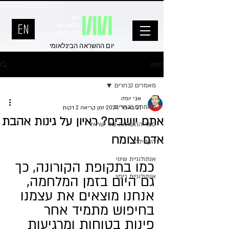
יום ההשראה הבינלאומי
פוסט
מאמרים נבחרים
אבי יופה
מאמרים נבחרים
21 באפר׳ 2024
זמן קריאה 2 דקות
אתם יושבים? ראיון על גינות אהבת
ספר ההשראה של ישראל
אדם וצומח
הקהילה
אנתולוגיית שינוי
כמו בתקופת הקורונה, כך 
אנתולוגיית ריפוי
גם היום בזמן המלחמה, 
אנחנו מוצאים את עצמנו 
בחיפוש מתמיד אחר 
פינות בטוחות ומרגיעות 