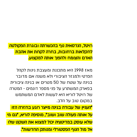
רויטל, הנדסאית נוף בהכשרתה ובוגרת הפקולטה 
לחקלאות ברחובות, בחרה לקחת את אהבת 
האדם והצומח ולהפוך אותה למקצוע.
מאז 1998 היא מתכננת ומעצבת גינות לקהל 
הפרטי ולמגזר הציבורי ולא משנה אם מדובר 
בגינה על שטח של 50 מטרים או בגינה ציבורית 
בפארק המשתרע על פני מספר דונמים - המטרה 
של רויטל לוריא היא לעשות לאדם המשתמש 
במקום טוב על הלב.
"העניין של עבודה בגינה מייצר רוגע בחזרה הזו 
על אותה פעולה שוב ושוב", מוסיפה לוריא, "גם מי 
שלא עוסק במדיטציה יכול למצוא את השקט שלו 
אל מול הנוף הפסטורלי ומנותק החדשות".