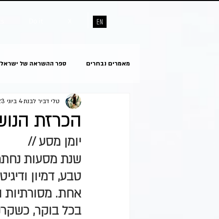
ts
Do it
X
מאמרים נבחרים
ספר ההשראה של ישראל
טלי דביר לבנת
4 ביוני 2023
הכרזת הנושא השנת
יומן מסע //
שנת מסעות נחתמה
טבע, דמיון ודיגי
אחת. מסורתיות ו
בכל בוקר, כשקרנ