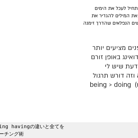
חיל לעכל את הימים 
את המילים להגדיר את 
ם הנפלאים שהדרך זימנה 
ים מציעים יותר 
ואינג באופן זורם 
דעת שיש לי 
וזה דורש תרגול 
)
being > doing 
oing havingの違いと全てを
ーチング術