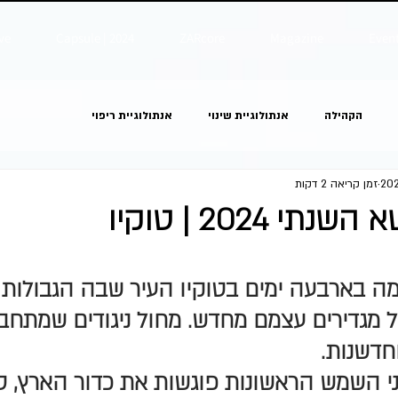
ve
Capsule | 2024
ZARcore
Magazine
Even
הקהילה
אנתולוגיית שינוי
אנתולוגיית ריפוי
זמן קריאה 2 דקות
י 2024 | טוקיו
 בארבעה ימים בטוקיו העיר שבה הגבולות בי
טל מגדירים עצמם מחדש. מחול ניגודים שמתחב
חדשנות.
י השמש הראשונות פוגשות את כדור הארץ, טו