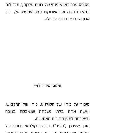
פסיפס ארכיבאי אופנתי של רונית אלקבץ, מגדולות 
במאיות הקולנוע והשחקניות שידעה ישראל, דרך 
ארון הבגדים הרדיקלי שלה.
צילום: מירי דוידויץ
סיפור על כוחו של הקולנוע, כוחו של המלבוש, 
ואשה אחת בלתי נשכחת שנאבקה בגופה 
וביצירתה למען החירות האנושית.
מורן איפרגן ("הקיר") בדיוקן קולנועי ייחודי של 
דמותה של רונית אלקבץ כאייקון אופנה וסטייל 