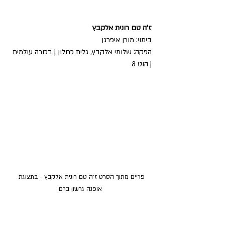
ז'ה טם רונית אלקבץ
בימוי: מורן איפרגן
הפקה: שלומי אלקבץ, גלית כחלון | בכורה עולמית 
| הוט 8
פריים מתוך הסרט ז׳ה טם רונית אלקבץ - בתצוגת 
אופנה גרשון ברם