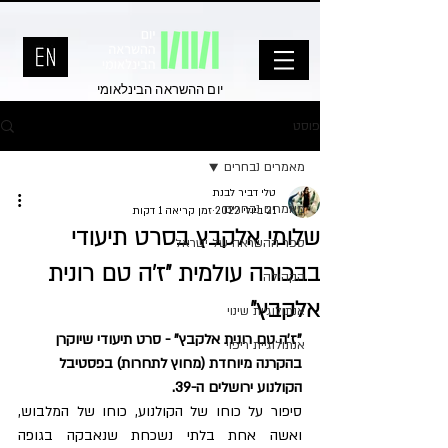
יום ההשראה הבינלאומי
פוסט
מאמרים נבחרים
טלי דביר לבנת
מאמרים נבחרים
21 ביולי 2022
זמן קריאה 1 דקות
שלומי אלקבץ בסרט תיעודי
ספר ההשראה של ישראל
בבכורה עולמית "ז'ה טם רונית
הקהילה
אלקבץ"
אנתולוגיית שינוי
"ז'ה טם רונית אלקבץ" - סרט תיעודי שיוקרן 
אנתולוגיית ריפוי
בהקרנה מיוחדת (מחוץ לתחרות) בפסטיבל 
הקולנוע ירושלים ה-39.
סיפור על כוחו של הקולנוע, כוחו של המלבוש, 
ואשה אחת בלתי נשכחת שנאבקה בגופה 