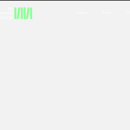
Home
Time
Li