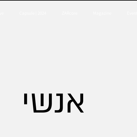
ve
Capsule | 2024
ZARcore
Magazine
Even
אנשי