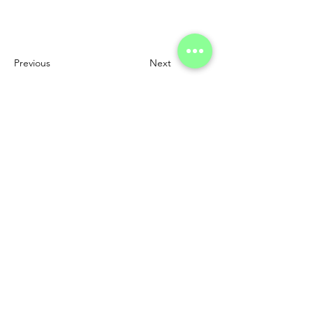
Previous
Next
להרשמה לניוזלטר
קול קורא לך
| Magazine
מגזין
פודקאסט
אגודת ידידי.ות
welcome