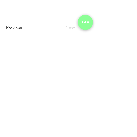
Previous
Next
להרשמה לניוזלטר
קול קורא לך
| Magazine
מגזין
פודקאסט
אגודת ידידי.ות
welcome