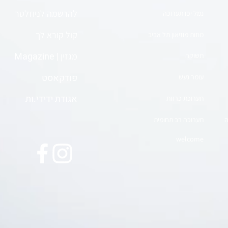
להרשמה לניוזלטר
נמל יפו תערוכה
קול קורא לך
מוזות מוזיאון תל אביב
| Magazine
מגזין
תשוקה
פודקאסט
עומר געש
אגודת ידידי.ות
תערוכת כרזות
ה
תערוכה רב תחומית
welcome