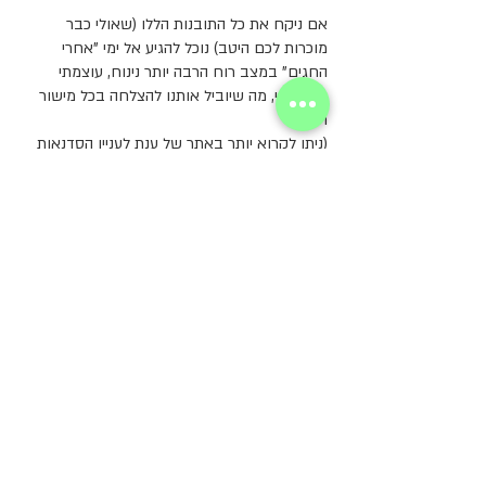
אם ניקח את כל התובנות הללו (שאולי כבר 
מוכרות לכם היטב) נוכל להגיע אל ימי "אחרי 
החגים" במצב רוח הרבה יותר נינוח, עוצמתי 
ואופטימי, מה שיוביל אותנו להצלחה בכל מישור 
חיינו.
(ניתן לקרוא יותר באתר של ענת לעניין הסדנאות 
הקרובות שהיא פותחת לקראת "חגי תשרי" 
במהלך ספטמבר ואוקטובר 2022).
שנה טובה ישראל, שנה של הגשמת חלומות, 
בחירות נכונות, עוצמה אישית, וסיפוק רב.
ענת מנדל – המסע המופלא אלייך
ענת -  0507740777
https://www.anatmandel.co.il