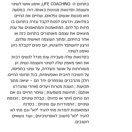
בתחום ה- LIFE COACHING, אימון אישי לשינוי 
והעצמה וסדנאות מגוונות באותה רוח. במסעה 
היא פוגשת אנשים נפלאים, שחיים את החיים 
במלואם, ויודעים לפנות לקבל עזרה בתחום בו 
פחות קל להם. המתאמנות והמתאמנים של ענת 
מוצאים את עצמם מאותגרים בתחום כזה או 
אחר בחייהם, ומתוך העוצמה האישית שלהם, 
הרצון להשתפר ולהצטיין, הם פונים לקבלת כיוון 
ואימון לשינוי. 
בסדנאות שלה מעבירה ענת מנדל לנשים רבות 
את האני מאמין שלה לשינוי והעצמה נשית. הן 
משוחחות על אושר והצלחה, על שינוי בתפיסה, 
על חשיבה חיובית ואופטימיות, בכל תחומי החיים.
חלק מהדברים שנפתרים יחד הם – יציאה מתוך 
תקיעות ; השגת מטרות ויעדים (אחרי שהגדרנו 
אותם) ; תחושת משמעות ; שיפור החיים גם אם 
הם נוחים (יותר או פחות) ; קבלת שינויים ; הכנסת 
שינויים ; התמודדות עם שינויים ; בסדנה 
המתאמנות לומדות מתי להגיד "לא" וגם מתי לא 
להגיד "לא" (חשוב לאסרטיביות) ; ועוד נושאים 
חשובים.