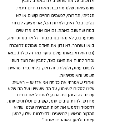
ולחשוב על מה שחשוב לנו באמת. להבין 
שהמציאות שלנו מורכבת מאורח חיים דינמי, 
תזזיתי, תחרותי, לפעמים החיים קשים או לא 
קלים. בכל זאת, ולמרות הכל, אני מציעה לבחור 
במה שחשוב באמת. גם אם אנחנו מרגישים 
שפגעו בנו, לא נהגו בנו בכבוד, זלזלו בנו וכדומה, 
בואו נשחרר. לא נדון את האדם שמולנו לחומרה 
(גם הוא חי באותו עולם סוער כמו זה שלנו). בואו 
נבחר להניח את האגו בצד, להבין את הצד השני, 
לנשום עמוק ולסלוח. זה חלק בלתי נפרד מראיית 
השפע והאופטימיות. 
ואחרי שאמרתי את כל זה אני אדגיש – ראשית 
עלינו לסלוח לעצמנו, על מה שעשינו ועל מה שלא 
עשינו. זה הזמן וזה הרגע להתחיל את החיים 
מחדש. להיות טובים יותר, קשובים וסלחניים יותר. 
להקפיד ולממש את זכות הבחירה שלנו, שהיא 
המקור הראשון להישגים ולהצלחות שלנו, למען 
עצמנו ולמען האוהבים אותנו.״