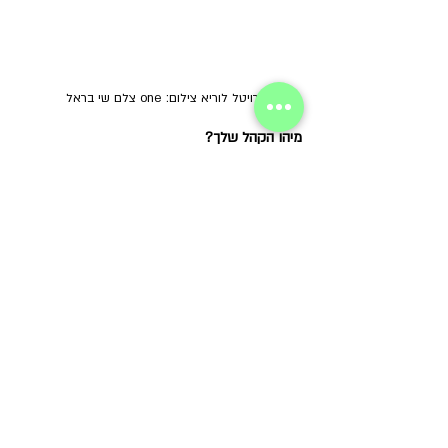
רויטל לוריא צילום: one צלם שי בראל 
מיהו הקהל שלך?
כל מי שחשוב לו החלל החיצוני הצמוד לביתו, בין 
אם מרפסת, גן או גינה לכולם אתן מענה, לויוי
ופתרונות שיתאימו עבורו כשהסיפוק שלי הוא 
הנאת הלקוחות בשימוש המרפסת או הגינה 
שעיצבנו
יחד. יש לי לא מעט לקוחות אותם אני מלווה 
לאורך שנים, עם שנוי בסטטוס או ההרכב 
המשפחתי, רצון
לשפץ ולחדש כשאני שומרת על קשר אישי 
ומגיעה מידי פעם לביקורים למתן הנחיות וטיפים 
לשמירת
המצב הקיים.